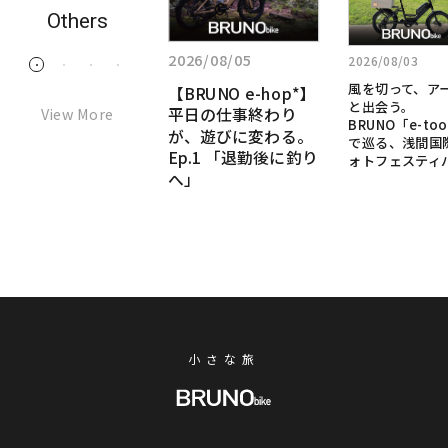
く
く
く
Others
見
見
見
る:
2026/07/28
る:
る:
2026/08/05
2026/08/03
1
2
3
4
「た
風
【BRUNO
「ただ移動するだ
風を切って、ア
【BRUNO e-hop*】
だ
け」のe-bikeじゃな
を
e-
と出会う。
View More
平日の仕事終わり
移
い。本物のMTBの
切
BRUNO「e-too
hop*】
DNAを継承した、究
が、遊びに変わる。
動
で巡る、浅間国
っ
極の“乗って楽し
Ep.1 「退勤後に釣り
す
平
ォトフェスティ
て、
い”e-bikeへ
へ」
る
日
ア
だ
ー
の
け」
ト
仕
の
と
事
e-
出
bike
終
会
じ
わ
う。
ゃ
BRUNO「e-
り
な
小さな旅
tool*」
が、
い。
で
遊
本
巡
物
び
る、
の