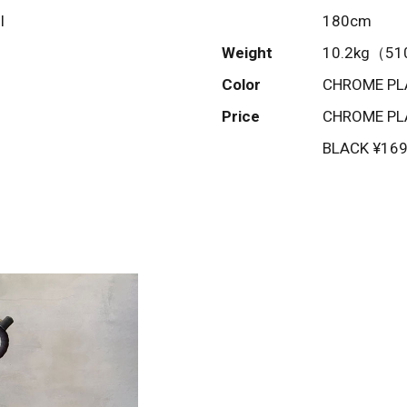
l
180cm
Weight
10.2kg（5
Color
CHROME PLA
Price
CHROME PLA
BLACK ¥169