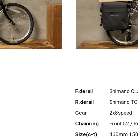
F.derail
Shimano CL
R.derail
Shimano T
Gear
2x8speed
Chainring
Front 52 / R
Size(c-t)
460mm 150