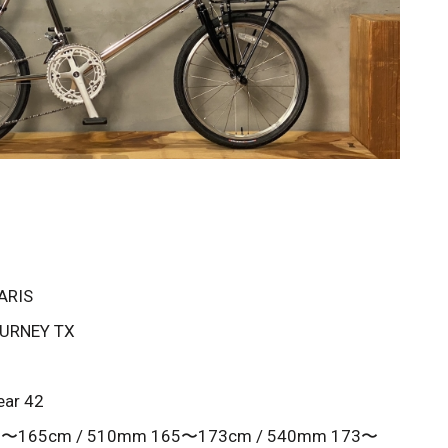
ARIS
OURNEY TX
ear 42
〜165cm / 510mm 165〜173cm / 540mm 173〜