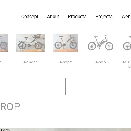
Concept
About
Products
Projects
Web
*
e-haco*
e-hop*
e-hop
MIX
E
DROP
500)