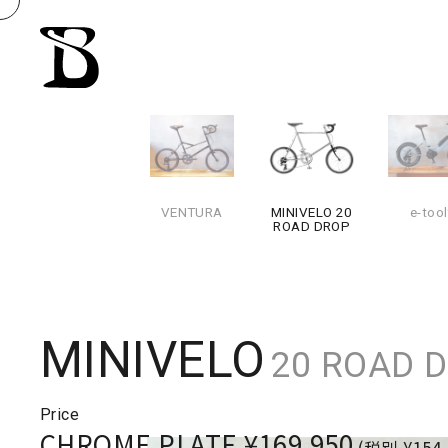
VENTURA
MINIVELO 20
e-tool
ROAD DROP
MINIVELO
20 ROAD 
Price
CHROME PLATE ¥169,950
(税別 ¥154,