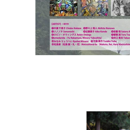
詳
し
く