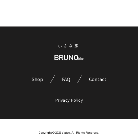
ー
の
け」
ト
仕
の
と
事
e-
出
bike
終
会
じ
わ
う。
ゃ
BRUNO「e-
り
な
小さな旅
tool*」
が、
い。
で
遊
本
巡
物
び
る、
の
に
浅
MTB
Shop
FAQ
Contact
間
変
の
国
わ
DNA
際
る。
を
Privacy Policy
フ
継
Ep.1
ォ
承
「退
ト
し
フ
勤
た、
ェ
後
究
Copyright © 2026 diatec. All Rights Reserved.
ス