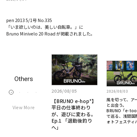
pen 2013 5/1号 No.335
「いま欲しいのは、美しい自転車。」に
Bruno Minivelo 20 Road が掲載されました。
詳
詳
詳
し
し
し
く
く
く
Others
見
見
見
る:
2026/07/28
る:
る:
2026/08/05
2026/08/03
1
2
3
4
「た
風
【BRUNO
「ただ移動するだ
風を切って、ア
【BRUNO e-hop*】
だ
け」のe-bikeじゃな
を
e-
と出会う。
View More
平日の仕事終わり
移
い。本物のMTBの
切
BRUNO「e-too
hop*】
DNAを継承した、究
が、遊びに変わる。
動
で巡る、浅間国
っ
極の“乗って楽し
Ep.1 「退勤後釣り
す
平
ォトフェスティ
て、
い”e-bikeへ
へ」
る
日
ア
だ