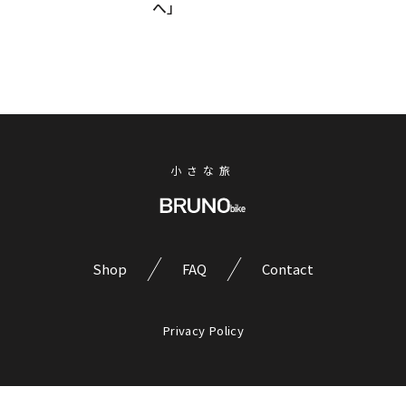
へ」
る
日
ア
だ
ー
の
け」
ト
仕
の
と
事
e-
出
bike
終
会
じ
わ
う。
ゃ
BRUNO「e-
り
な
小さな旅
tool*」
が、
い。
で
遊
本
巡
物
び
る、
の
に
浅
MTB
Shop
FAQ
Contact
間
変
の
国
わ
DNA
際
る。
を
Privacy Policy
フ
継
Ep.1
ォ
承
「退
ト
し
フ
勤