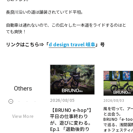
長良川沿いの道は舗装されていてド平坦。
自動車は通れないので、この広々した一本道をライドするのはと
ても爽快！
リンクはこちら⇒「
d design travel 岐阜
」号
詳
詳
詳
し
し
し
く
く
く
Others
見
見
見
る:
2026/07/28
る:
る:
2026/08/05
2026/08/03
1
2
3
4
「た
風
【BRUNO
「ただ移動するだ
風を切って、ア
【BRUNO e-hop*】
だ
け」のe-bikeじゃな
を
e-
と出会う。
View More
平日の仕事終わり
移
い。本物のMTBの
切
BRUNO「e-too
hop*】
DNAを継承した、究
が、遊びに変わる。
動
で巡る、浅間国
っ
極の“乗って楽し
Ep.1 「退勤後釣り
す
平
ォトフェスティ
て、
い”e-bikeへ