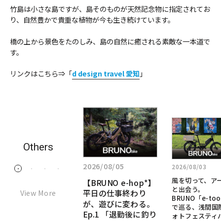
竹島は小さな島ですが、島そのものが天然記念物に指定されてお
り、自然豊かで貴重な植物が今も生き続けています。
橋の上から景色をたのしみ、島の自然に癒される素敵な一本道で
す。
リンクはこちら⇒「
d design travel 愛知
」
詳
詳
詳
し
し
し
く
く
く
Others
見
見
見
る:
2026/07/28
る:
る:
2026/08/05
2026/08/03
1
2
3
4
「た
風
【BRUNO
「ただ移動するだ
風を切って、ア
【BRUNO e-hop*】
だ
け」のe-bikeじゃな
を
e-
と出会う。
View More
平日の仕事終わり
移
い。本物のMTBの
切
BRUNO「e-too
hop*】
DNAを継承した、究
が、遊びに変わる。
動
で巡る、浅間国
っ
極の“乗って楽し
Ep.1 「退勤後に釣り
す
平
ォトフェスティ
て、
い”e-bikeへ