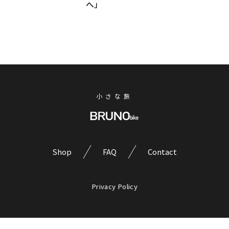
へ」
る
日
ア
だ
ー
の
け」
ト
仕
の
と
事
e-
出
bike
終
会
じ
わ
う。
ゃ
BRUNO「e-
り
な
小さな旅
tool*」
が、
い。
で
遊
本
巡
物
び
る、
の
に
浅
MTB
Shop
FAQ
Contact
間
変
の
国
わ
DNA
際
る。
を
Privacy Policy
フ
継
Ep.1
ォ
承
「退
ト
し
フ
勤