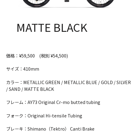
MATTE BLACK
価格：¥59,500 (税別 ¥54,500)
サイズ：410mm
カラー：METALLIC GREEN / METALLIC BLUE / GOLD / SILVER
/ SAND / MATTE BLACK
フレーム：AY73 Original Cr-mo butted tubing
フォーク：Original Hi-tensile Tubing
ブレーキ：Shimano（Tektro） Canti Brake