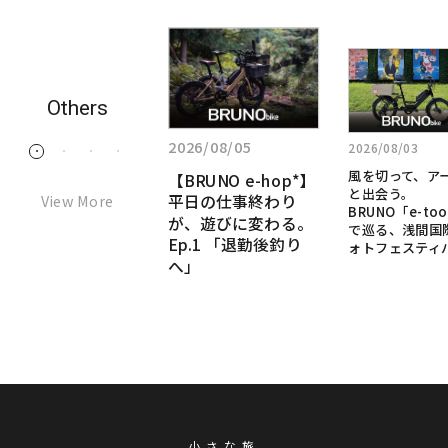
詳
詳
詳
し
し
し
く
く
く
Others
見
見
見
る:
2026/07/28
る:
る:
2026/08/05
2026/08/03
1
2
3
4
「た
風
【BRUNO
「ただ移動するだ
風を切って、ア
【BRUNO e-hop*】
だ
け」のe-bikeじゃな
を
e-
と出会う。
View More
平日の仕事終わり
移
い。本物のMTBの
切
BRUNO「e-too
hop*】
DNAを継承した、究
が、遊びに変わる。
動
で巡る、浅間国
っ
極の“乗って楽し
Ep.1 「退勤後釣り
す
平
ォトフェスティ
て、
い”e-bikeへ
へ」
る
日
ア
だ
ー
の
け」
ト
仕
の
と
事
e-
出
bike
終
会
じ
わ
う。
ゃ
BRUNO「e-
り
な
小さな旅