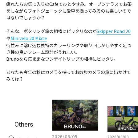
疲れたらお気に入りのCafeでひとやすみ。オープンテラスでお茶
をしながらフォトジェニックに愛車を撮ってみるのも楽しいので
はないでしょうか？
そんな、ポタリング旅の相棒にピッタリなのが
Skipper Road 20
や
Minivelo 20 Mixte
街並みに溶け込む独特のカラーリングや取り回しがしやすく足つ
き性の良いフレーム設計がうれしい。
Brunoなら気ままなワンデイトリップの相棒にピッタリ。
あなたも今年の秋はカメラを持ってお散歩カメラの旅に出かけて
みては？
詳
詳
詳
し
し
し
く
く
く
Others
見
見
見
る:
2026/07/28
る:
る:
2026/08/05
2026/08/03