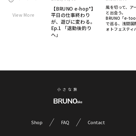
1
2
3
4
「た
風
【BRUNO
「ただ移動するだ
風を切って、ア
【BRUNO e-hop*】
だ
け」のe-bikeじゃな
を
e-
と出会う。
View More
平日の仕事終わり
移
い。本物のMTBの
切
BRUNO「e-too
hop*】
DNAを継承した、究
が、遊びに変わる。
動
で巡る、浅間国
っ
極の“乗って楽し
Ep.1 「退勤後釣り
す
平
ォトフェスティ
て、
い”e-bikeへ
へ」
る
日
ア
だ
ー
の
け」
ト
仕
の
と
事
e-
出
bike
終
会
じ
わ
う。
ゃ
BRUNO「e-
り
な
小さな旅
tool*」
が、
い。
で
遊
本
巡
物
び
る、
の
に
浅
MTB
Shop
FAQ
Contact
間
変
の
国
わ
DNA