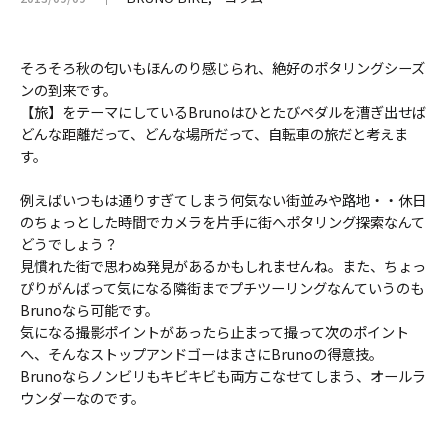
そろそろ秋の匂いもほんのり感じられ、絶好のポタリングシーズ
ンの到来です。
【旅】をテーマにしているBrunoはひとたびペダルを漕ぎ出せば
どんな距離だって、どんな場所だって、自転車の旅だと考えま
す。
例えばいつもは通りすぎてしまう何気ない街並みや路地・・休日
のちょっとした時間でカメラを片手に街へポタリング探索なんて
どうでしょう？
見慣れた街で思わぬ発見があるかもしれませんね。また、ちょっ
ぴりがんばって気になる隣街までプチツーリングなんていうのも
Brunoなら可能です。
気になる撮影ポイントがあったら止まって撮って次のポイント
へ、そんなストップアンドゴーはまさにBrunoの得意技。
Brunoならノンビリもキビキビも両方こなせてしまう、オールラ
ウンダーなのです。