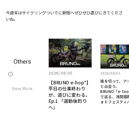
今週末はサイクリングついでに新宿へぜひぜひ遊びにきてくださ
いね。
詳
詳
詳
し
し
し
く
く
く
Others
見
見
見
る:
2026/07/28
る:
る:
2026/08/05
2026/08/03
1
2
3
4
「た
風
【BRUNO
「ただ移動するだ
風を切って、ア
【BRUNO e-hop*】
だ
け」のe-bikeじゃな
を
e-
と出会う。
View More
平日の仕事終わり
移
い。本物のMTBの
切
BRUNO「e-too
hop*】
DNAを継承した、究
が、遊びに変わる。
動
で巡る、浅間国
っ
極の“乗って楽し
Ep.1 「退勤後釣り
す
平
ォトフェスティ
て、
い”e-bikeへ
へ」
る
日
ア
だ
ー
の
け」
ト
仕
の