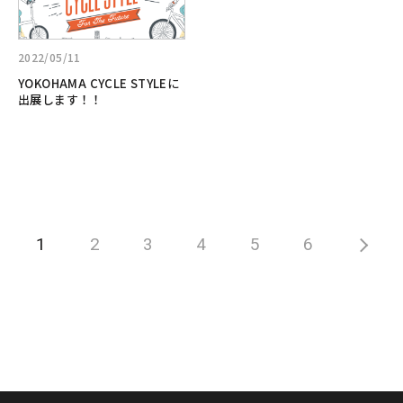
る:YOKOHAMA
ド
CYCLE
に
STYLE
て
2022/05/11
に
サ
YOKOHAMA CYCLE STYLEに
出
ポ
出展します！！
展
ー
し
ト
ま
号
す！！
と
し
て
活
1
2
3
4
5
6
躍！