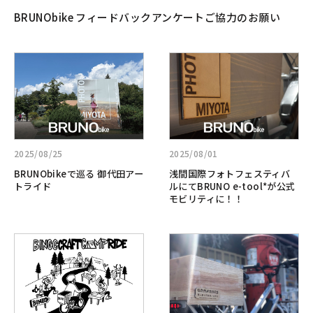
テ
ケ
BRUNObike フィードバックアンケートご協力のお願い
ィ
ー
バ
ト
ル
ご
詳
詳
協
し
し
力
く
く
の
見
見
お
る:BRUNObike
る:
願
で
浅
い
巡
間
2025/08/25
2025/08/01
る
国
BRUNObikeで巡る 御代田アー
浅間国際フォトフェスティバ
御
際
トライド
ルにてBRUNO e-tool*が公式
代
フ
モビリティに！！
田
ォ
ア
ト
詳
詳
ー
フ
し
し
ト
ェ
く
く
ラ
ス
見
見
イ
テ
る:BINGO
る:
ド
ィ