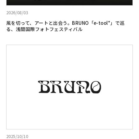
ト
と
2026/08/03
出
風を切って、アートと出会う。BRUNO「e-tool*」で巡
会
る、浅間国際フォトフェスティバル
う。
BRUNO「e-
tool*」
詳
で
し
巡
く
る、
見
浅
る:BRUNObike
間
フ
国
ィ
際
ー
フ
ド
ォ
バ
ト
ッ
フ
ク
ェ
ア
ス
ン
2025/10/10