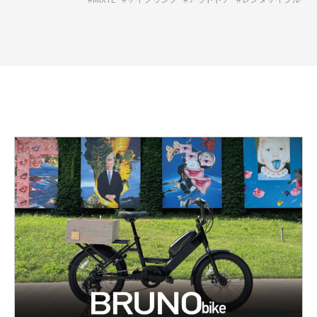
詳
し
く
見
る:
風
を
切
っ
て、
ア
ー