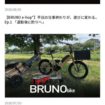
事
終
2026/08/05
わ
【BRUNO e-hop*】平日の仕事終わりが、遊びに変わる。
り
Ep.1 「退勤後に釣りへ」
が、
遊
び
詳
に
し
変
く
わ
見
る。
る:
Ep.1
見
「退
た
勤
目
後
以
に
上
釣
の
り
タ
へ」
フ
さ！
2026/07/30