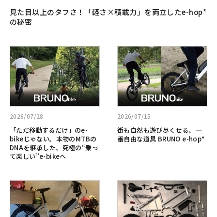
「軽
見た目以上のタフさ！「軽さ×積載力」を両立したe-hop*
さ
の秘密
×
積
載
詳
詳
力」
し
し
を
く
く
両
見
見
立
る:
る:
し
「た
街
た
だ
も
2026/07/28
2026/07/15
e-
移
自
「ただ移動するだけ」のe-
街も自然も遊び尽くせる、一
hop*
動
然
bikeじゃない。本物のMTBの
番自由な道具 BRUNO e-hop*
の
す
も
DNAを継承した、究極の“乗っ
秘
て楽しい”e-bikeへ
る
遊
密
だ
び
け」
尽
詳
詳
の
く
し
し
e-
せ
く
く
bike
る、
見
見