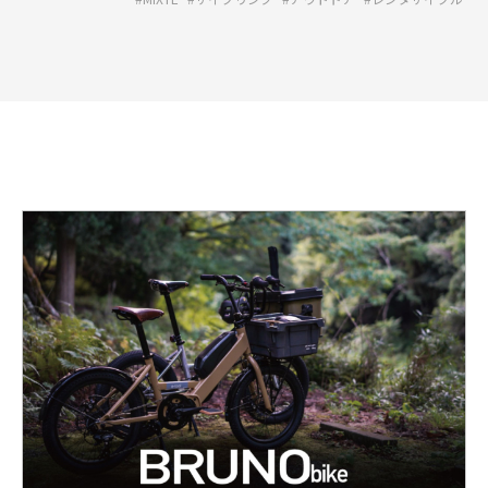
詳
し
く
見
る:
【BRUNO
e-
hop*】
平
日
の
仕