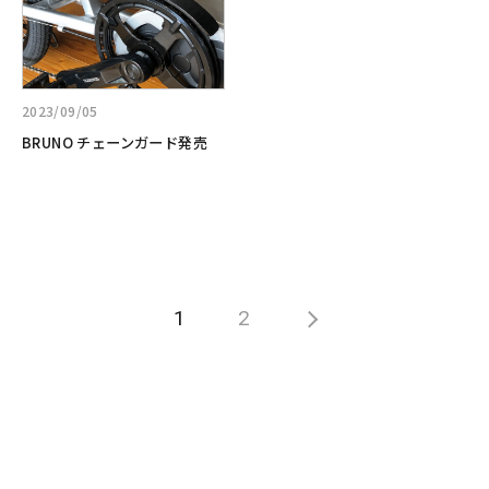
楽
場！！
済
く
バ
し
み。
見
イ
い”e-
る:BRUNO
ク
bike
チ
『e-
へ
ェ
tool*』
2023/09/05
ー
BRUNO チェーンガード発売
ン
ガ
ー
ド
発
売
1
2