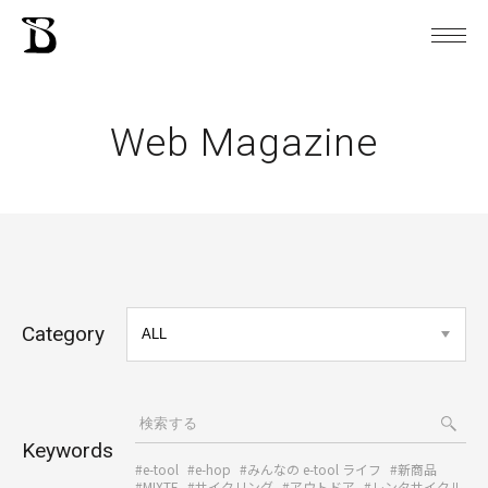
Web Magazine
Category
Keywords
#e-tool
#e-hop
#みんなの e-tool ライフ
#新商品
#MIXTE
#サイクリング
#アウトドア
#レンタサイクル