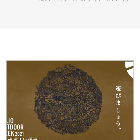
詳
し
く
見
る:GUJO
OUTDOOR
WEEK
BRUNO
e-
tool
出
展！