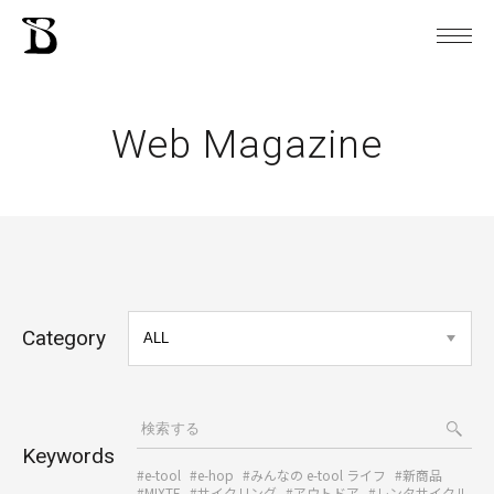
Web Magazine
Category
Keywords
#e-tool
#e-hop
#みんなの e-tool ライフ
#新商品
#MIXTE
#サイクリング
#アウトドア
#レンタサイクル