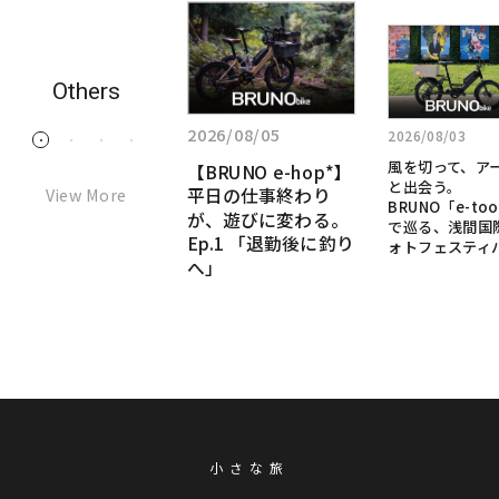
詳
詳
詳
し
し
し
く
く
く
Others
見
見
見
る:
2026/07/28
る:
る:
2026/08/05
2026/08/03
1
2
3
4
「た
風
【BRUNO
「ただ移動するだ
風を切って、ア
【BRUNO e-hop*】
だ
け」のe-bikeじゃな
を
e-
と出会う。
View More
平日の仕事終わり
移
い。本物のMTBの
切
BRUNO「e-too
hop*】
DNAを継承した、究
が、遊びに変わる。
動
で巡る、浅間国
っ
極の“乗って楽し
Ep.1 「退勤後に釣り
す
平
ォトフェスティ
て、
い”e-bikeへ
へ」
る
日
ア
だ
ー
の
け」
ト
仕
の
と
事
e-
出
bike
終
会
じ
わ
う。
ゃ
BRUNO「e-
り
な
小さな旅
tool*」
が、
い。