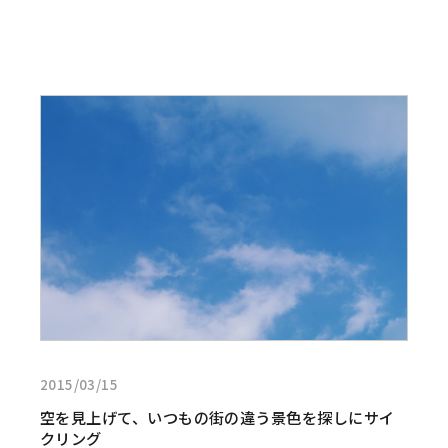
リ
ン
グ
日
和
詳
な
し
１
く
日
見
る:
空
を
見
上
げ
て、
い
つ
2015/03/15
も
の
空を見上げて、いつもの街の違う景色を探しにサイ
街
クリング