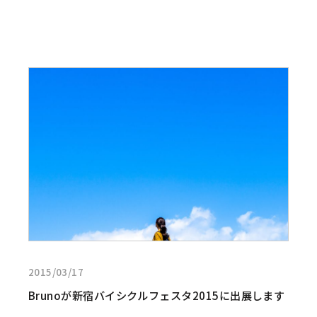
教
え
て
く
だ
詳
さ
し
い。
く
見
る:Bruno
が
新
宿
バ
イ
シ
ク
ル
2015/03/17
フ
ェ
Brunoが新宿バイシクルフェスタ2015に出展します
ス