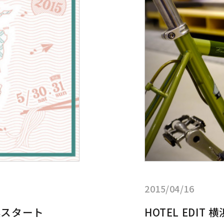
見
る:HOTEL
EDIT
横
浜
で
Bruno
Ventura
Drop
が
展
示
中
で
す。
2015/04/16
加募集スタート
HOTEL EDIT 