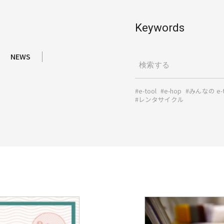
Keywords
NEWS
#e-tool
#e-hop
#みんなの e-
#レンタサイクル
詳
し
く