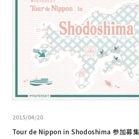
見
る:Tour
de
Nippon
in
Shodoshima
参
加
募
集
ス
タ
ー
ト
2015/04/20
Tour de Nippon in Shodoshima 参