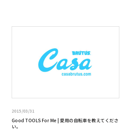
詳
し
く
見
る:Good
TOOLS
For
Me
|
愛
用
の
自
2015/03/31
転
車
Good TOOLS For Me | 愛用の自転車を教えてくださ
を
い。