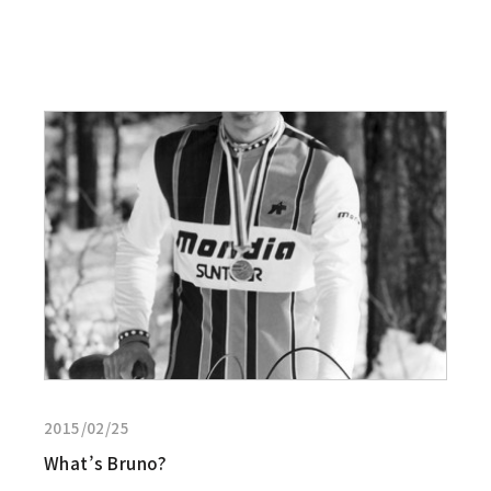
2015
ご
来
場
あ
詳
り
し
が
く
と
見
う
る:What’s
ご
Bruno?
ざ
い
ま
し
た！
2015/02/25
What’s Bruno?