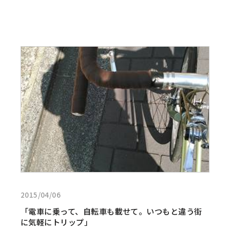
詳
し
く
見
る:
「電
車
に
乗
っ
て、
自
転
2015/04/06
車
も
「電車に乗って、自転車も載せて。いつもと違う街
載
に気軽にトリップ」