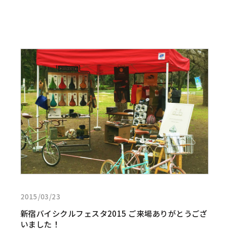
せ
て。
い
つ
も
詳
と
し
違
く
う
見
街
る:
に
新
気
宿
軽
バ
に
イ
ト
シ
リ
ク
ッ
ル
プ」
フ
2015/03/23
ェ
ス
新宿バイシクルフェスタ2015 ご来場ありがとうござ
タ
いました！