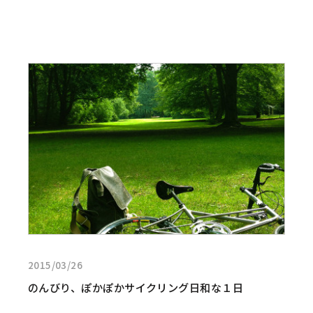
詳
し
く
見
る:
の
ん
び
り、
ぽ
か
ぽ
か
2015/03/26
サ
イ
のんびり、ぽかぽかサイクリング日和な１日
ク