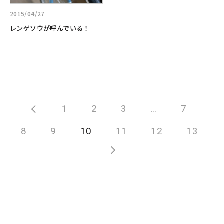
レ
あ
ン
る
2015/04/27
ゲ
の
レンゲソウが呼んでいる！
ソ
で
ウ
す
が
呼
ん
で
い
1
2
3
…
7
る！
8
9
10
11
12
13