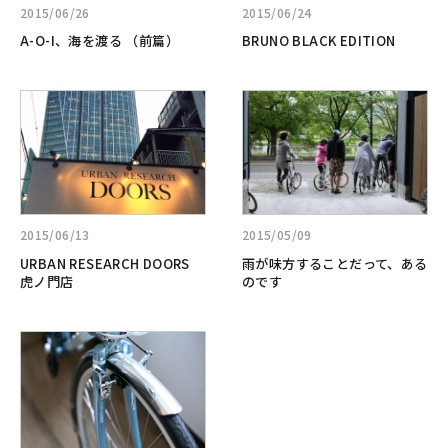
I、
EDITION
ー
2015/06/26
2015/06/24
海
ト
A-O-I、海を渡る （前篇）
BRUNO BLACK EDITION
を
渡
る
詳
詳
（前
し
し
篇）
く
く
見
見
る:URBAN
る:
RESEARCH
雨
DOORS
が
2015/06/13
2015/05/09
虎
味
URBAN RESEARCH DOORS
雨が味方することだって、ある
ノ
方
虎ノ門店
のです
門
す
店
る
詳
こ
し
と
く
だ
見
っ
る:
て、