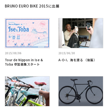
BRUNO EURO BIKE 2015に出展
詳
詳
し
し
く
く
見
見
る:Tour
る:A-
de
O-
Nippon
I、
2015/08/06
2015/06/30
in
海
Tour de Nippon in Ise &
A-O-I、海を渡る （後篇）
Ise
を
Toba 参加募集スタート
&
渡
Toba
る
詳
詳
参
（後
し
し
加
篇）
く
く
募
見
見
集
る:A-
る:BRUNO
ス
O-
BLACK
タ