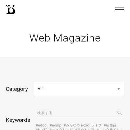
Web Magazine
Category
Keywords
#e-tool
#e-hop
#みんなの e-tool ライフ
#新商品
#MIXTE
#サイクリング
#アウトドア
#レンタサイクル