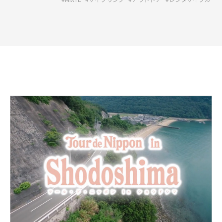
詳
し
く
見
る:2015
年
5
月
に
開
催
し