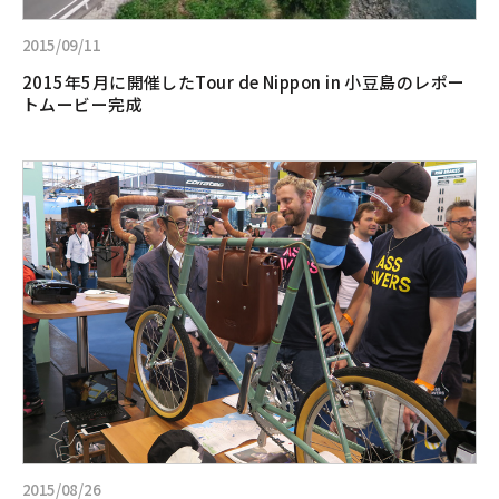
た
Tour
2015/09/11
de
2015年5月に開催したTour de Nippon in 小豆島のレポー
Nippon
トムービー完成
in
小
豆
詳
島
し
の
く
レ
見
ポ
る:BRUNO
ー
EURO
ト
BIKE
ム
2015
ー
に
ビ
出
ー
展
完
成
2015/08/26