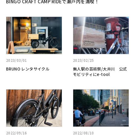
BINGO CRAFT CAMP RIDEで瀬戸内を満喫！
詳
詳
し
し
く
く
見
見
る:BRUNO
る:
レ
無
ン
人
2023/03/01
2023/02/25
タ
駅
BRUNO レンタサイクル
無人駅の芸術祭/大井川 公式
サ
の
モビリティにe-tool
イ
芸
ク
術
詳
詳
ル
祭/
し
し
大
く
く
井
見
見
川
る:e-
る:BRUNO
公
tool
e-
式
/
bike
モ
2022/09/16
2022/08/10