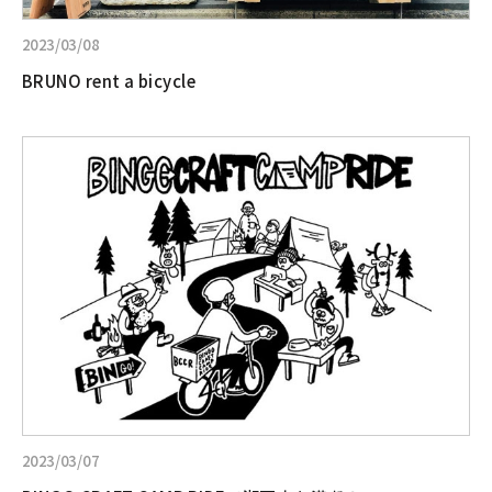
2023/03/08
BRUNO rent a bicycle
詳
し
く
見
る:BINGO
CRAFT
CAMP
RIDE
で
瀬
戸
内
を
満
2023/03/07
喫！