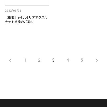
【重
e-
登
要】
hop
場！！
2022/06/01
e-
！
【重要】e-tool リアアクスル
tool
ナット点検のご案内
リ
ア
ア
ク
ス
ル
ナ
1
2
3
4
5
ッ
ト
点
検
の
ご
案
内