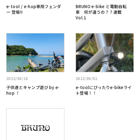
e-
と
ビ
e-tool / e-hop専用フェンダ
BRUNO e-bike と電動自転
hop
電
リ
ー 登場!!
車 何が違うの？？連載
専
動
テ
Vol.1
用
自
ィ
フ
転
に
詳
詳
ェ
車
e-
し
し
ン
何
tool
く
く
ダ
が
見
見
ー
違
る:
る:e-
登
う
子
tool
場!!
の？？
供
に
連
2022/06/18
2022/06/02
達
ぴ
載
子供達とキャンプ遊び by e-
e-toolにぴったりe-bikeライ
と
っ
Vol.1
hop ！
ト登場！！
キ
た
ャ
り
詳
ン
e-
し
プ
bike
く
遊
ラ
見
び
イ
る:
by
ト