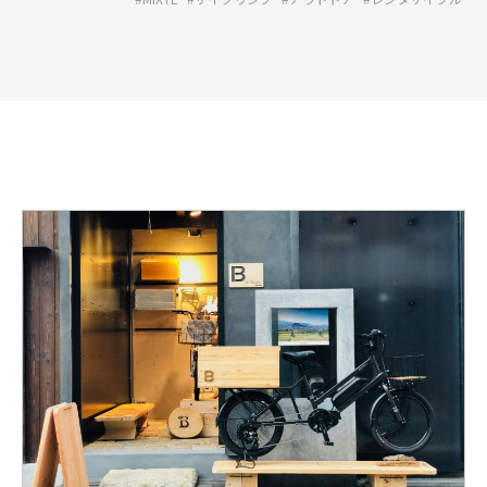
詳
し
く
見
る:BRUNO
rent
a
bicycle