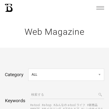
Web Magazine
Category
Keywords
#e-tool
#e-hop
#みんなの e-tool ライフ
#新商品
#MIXTE
#サイクリング
#アウトドア
#レンタサイクル