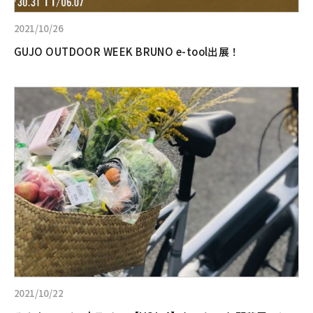
2021/10/26
GUJO OUTDOOR WEEK BRUNO e-tool出展！
詳
し
く
見
る:
み
ん
な
の
e-
tool
ラ
イ
フ
2021/10/22
【VOL.4】