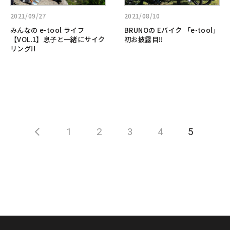
み
の
で
で
ん
E
6wheel
小
2021/09/27
2021/08/10
な
バ
ラ
さ
みんなの e-tool ライフ
BRUNOの Eバイク 「e-tool」
の
イ
イ
な
【VOL.1】息子と一緒にサイク
初お披露目!!
e-
ク
リング!!
フ
旅
tool
「e-
に
ラ
tool」
出
イ
初
て
フ
お
み
【VOL.1】
披
よ
息
露
う
子
目!!
1
2
3
4
5
と
一
緒
に
サ
イ
ク
リ
ン