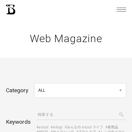
Web Magazine
Category
Keywords
#e-tool
#e-hop
#みんなの e-tool ライフ
#新商品
#MIXTE
#サイクリング
#アウトドア
#レンタサイクル