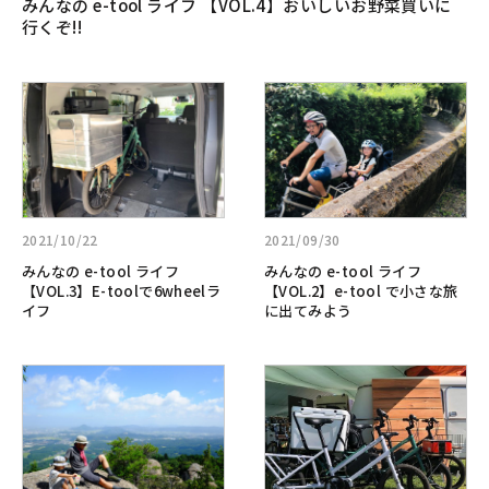
みんなの e-tool ライフ 【VOL.4】おいしいお野菜買いに
お
行くぞ!!
い
し
い
詳
詳
お
し
し
野
く
く
菜
見
見
買
る:
る:
い
み
み
に
ん
ん
2021/10/22
2021/09/30
行
な
な
みんなの e-tool ライフ
みんなの e-tool ライフ
く
の
の
【VOL.3】E-toolで6wheelラ
【VOL.2】e-tool で小さな旅
ぞ!!
e-
e-
イフ
に出てみよう
tool
tool
ラ
ラ
詳
詳
イ
イ
し
し
フ
フ
く
く
【VOL.3】
【VOL.2】
見
見
E-
e-
る:
る:BRUNO
tool
tool