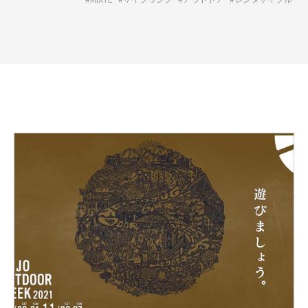
詳
し
く
見
る:GUJO
OUTDOOR
WEEK
BRUNO
e-
tool
出
展！